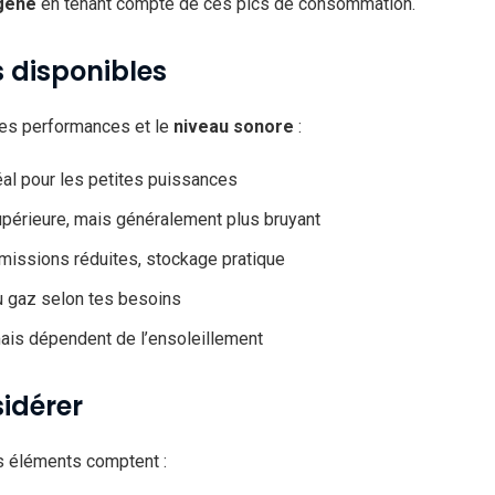
gène
en tenant compte de ces pics de consommation.
s disponibles
les performances et le
niveau sonore
:
déal pour les petites puissances
érieure, mais généralement plus bruyant
émissions réduites, stockage pratique
u gaz selon tes besoins
mais dépendent de l’ensoleillement
sidérer
es éléments comptent :