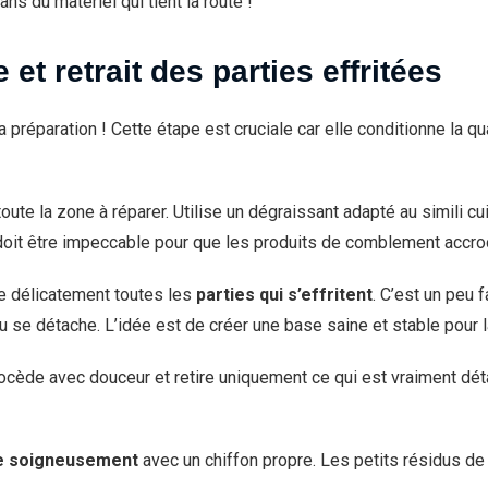
ns du matériel qui tient la route !
et retrait des parties effritées
 la préparation ! Cette étape est cruciale car elle conditionne la 
oute la zone à réparer. Utilise un dégraissant adapté au simili cu
e doit être impeccable pour que les produits de comblement accr
ire délicatement toutes les
parties qui s’effritent
. C’est un peu 
ou se détache. L’idée est de créer une base saine et stable pour l
ocède avec douceur et retire uniquement ce qui est vraiment détach
e soigneusement
avec un chiffon propre. Les petits résidus 