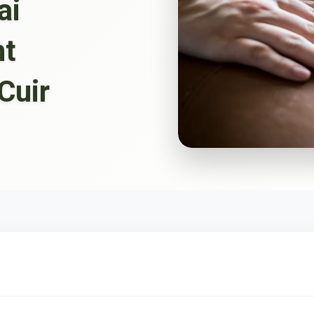
ai
nt
Cuir