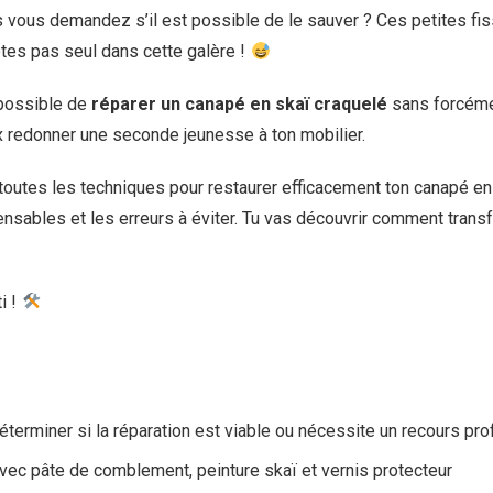
 vous demandez s’il est possible de le sauver ? Ces petites fiss
tes pas seul dans cette galère !
t possible de
réparer un canapé en skaï craquelé
sans forcémen
x redonner une seconde jeunesse à ton mobilier.
toutes les techniques pour restaurer efficacement ton canapé en si
pensables et les erreurs à éviter. Tu vas découvrir comment tran
i !
déterminer si la réparation est viable ou nécessite un recours pr
avec pâte de comblement, peinture skaï et vernis protecteur