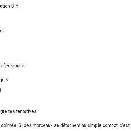
ation DIY :
rt
rofessionnel :
aques
é
gré tes tentatives
e abîmée. Si des morceaux se détachent au simple contact, c’est