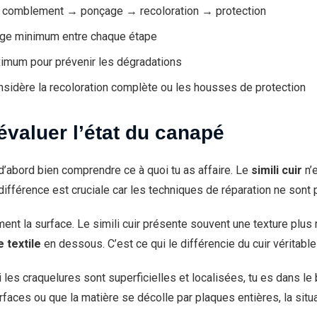
→ comblement → ponçage → recoloration → protection
ge minimum entre chaque étape
mum pour prévenir les dégradations
nsidère la recoloration complète ou les housses de protection
 évaluer l’état du canapé
t d’abord bien comprendre ce à quoi tu as affaire. Le
simili cuir
n’e
e différence est cruciale car les techniques de réparation ne son
nt la surface. Le simili cuir présente souvent une texture plus ré
 textile
en dessous. C’est ce qui le différencie du cuir véritab
i les craquelures sont superficielles et localisées, tu es dans le
urfaces ou que la matière se décolle par plaques entières, la situa