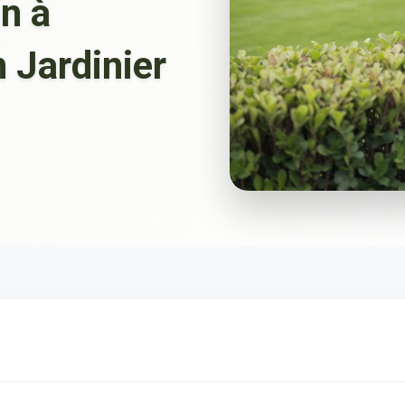
in à
n Jardinier