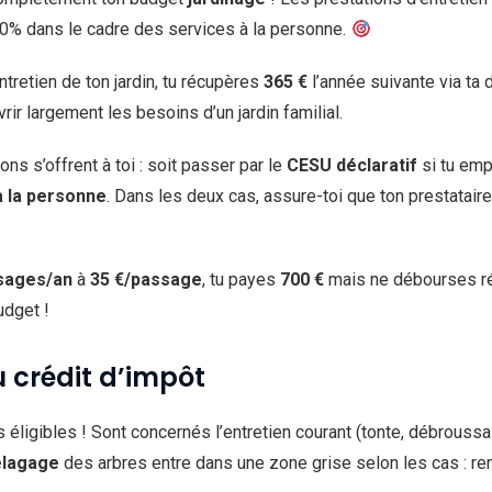
0% dans le cadre des services à la personne.
ntretien de ton jardin, tu récupères
365 €
l’année suivante via ta 
rir largement les besoins d’un jardin familial.
ns s’offrent à toi : soit passer par le
CESU déclaratif
si tu empl
à la personne
. Dans les deux cas, assure-toi que ton prestataire p
sages/an
à
35 €/passage
, tu payes
700 €
mais ne débourses r
udget !
u crédit d’impôt
 éligibles ! Sont concernés l’entretien courant (tonte, débroussai
élagage
des arbres entre dans une zone grise selon les cas : ren