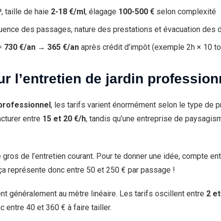
²
, taille de haie
2-18 €/ml
, élagage
100-500 €
selon complexité
quence des passages, nature des prestations et évacuation des 
 =
730 €/an
→
365 €/an
après crédit d’impôt (exemple 2h × 10 to
ur l’entretien de jardin profession
 professionnel
, les tarifs varient énormément selon le type de p
cturer entre
15 et 20 €/h
, tandis qu’une entreprise de paysagism
gros de l’entretien courant. Pour te donner une idée, compte en
, ça représente donc entre 50 et 250 € par passage !
rent généralement au mètre linéaire. Les tarifs oscillent entre
2 et
entre 40 et 360 € à faire tailler.