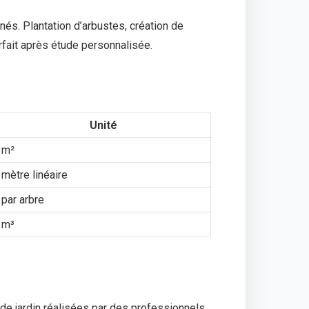
nés. Plantation d’arbustes, création de
rfait après étude personnalisée.
Unité
m²
mètre linéaire
par arbre
m³
 de jardin réalisées par des professionnels