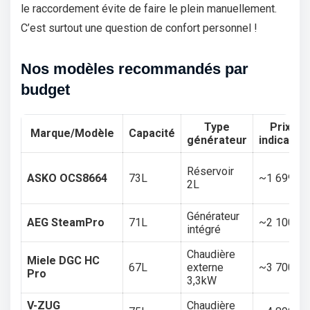
le raccordement évite de faire le plein manuellement.
C’est surtout une question de confort personnel !
Nos modèles recommandés par
budget
Type
Prix
Marque/Modèle
Capacité
générateur
indicatif
Réservoir
ASKO OCS8664
73L
~1 699€
2L
Générateur
AEG SteamPro
71L
~2 100€
intégré
Chaudière
Miele DGC HC
67L
externe
~3 700€
Pro
3,3kW
V-ZUG
Chaudière